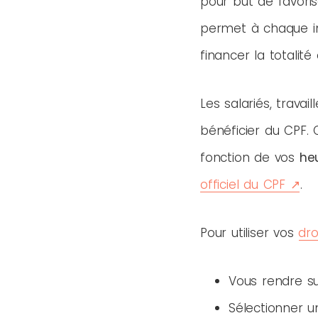
pour but de favorise
permet à chaque ind
financer la totalit
Les salariés, trava
bénéficier du CPF.
fonction de vos
heu
officiel du CPF
.
Pour utiliser vos
dro
Vous rendre su
Sélectionner un