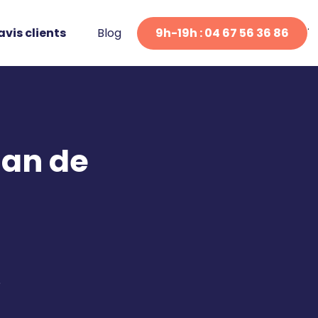
avis clients
Blog
9h-19h : 04 67 56 36 86
lan de
?