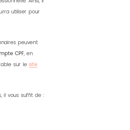
ionnelle. Ainsi, il
rra utiliser pour
onnaires peuvent
mpte CPF
, en
table sur le
site
l vous suffit de :