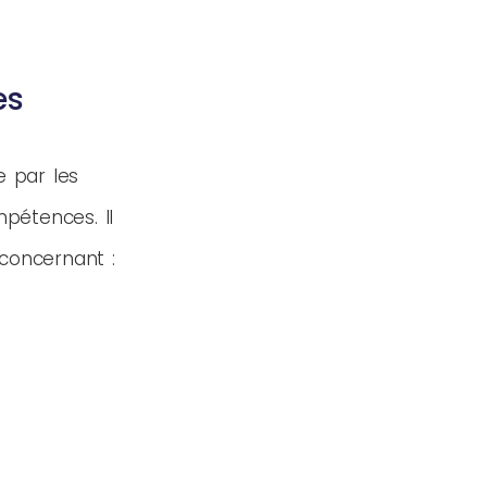
es
e par les
étences. Il
concernant :